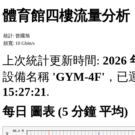
體育館四樓流量分析
統計:
曾國旭
頻寬:
10 Gbits/s
上次統計更新時間:
2026
設備名稱
'GYM-4F'
，已運
15:27:21
.
每日 圖表 (5 分鐘 平均)