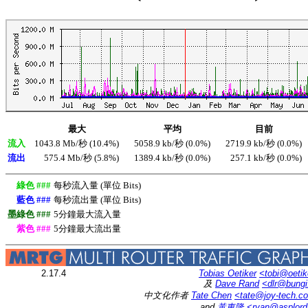
最大
平均
目前
流入
1043.8 Mb/秒 (10.4%)
5058.9 kb/秒 (0.0%)
2719.9 kb/秒 (0.0%)
流出
575.4 Mb/秒 (5.8%)
1389.4 kb/秒 (0.0%)
257.1 kb/秒 (0.0%)
綠色 ###
每秒流入量 (單位 Bits)
藍色 ###
每秒流出量 (單位 Bits)
墨綠色 ###
5分鐘最大流入量
紫色 ###
5分鐘最大流出量
2.17.4
Tobias Oetiker
<tobi@oetik
及
Dave Rand
<dlr@bung
中文化作者
Tate Chen
<tate@joy-tech.c
and
黃東隆
<ryan@asplor