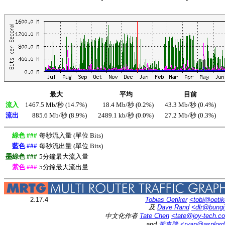
最大
平均
目前
流入
1467.5 Mb/秒 (14.7%)
18.4 Mb/秒 (0.2%)
43.3 Mb/秒 (0.4%)
流出
885.6 Mb/秒 (8.9%)
2489.1 kb/秒 (0.0%)
27.2 Mb/秒 (0.3%)
綠色 ###
每秒流入量 (單位 Bits)
藍色 ###
每秒流出量 (單位 Bits)
墨綠色 ###
5分鐘最大流入量
紫色 ###
5分鐘最大流出量
2.17.4
Tobias Oetiker
<tobi@oetik
及
Dave Rand
<dlr@bung
中文化作者
Tate Chen
<tate@joy-tech.c
and
黃東隆
<ryan@asplor