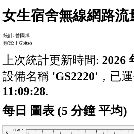
女生宿舍無線網路流
統計:
曾國旭
頻寬:
1 Gbits/s
上次統計更新時間:
2026
設備名稱
'GS2220'
，已運作
11:09:28
.
每日 圖表 (5 分鐘 平均)