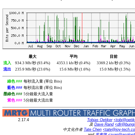
最大
平均
目前
流入
934.3 Mb/秒 (93.4%)
4353.1 kb/秒 (0.4%)
3369.2 kb/秒 (0.3%)
流出
235.9 Mb/秒 (23.6%)
15.6 Mb/秒 (1.6%)
15.0 Mb/秒 (1.5%)
綠色 ###
每秒流入量 (單位 Bits)
藍色 ###
每秒流出量 (單位 Bits)
墨綠色 ###
5分鐘最大流入量
紫色 ###
5分鐘最大流出量
2.17.4
Tobias Oetiker
<tobi@oetik
及
Dave Rand
<dlr@bung
中文化作者
Tate Chen
<tate@joy-tech.c
and
黃東隆
<ryan@asplor